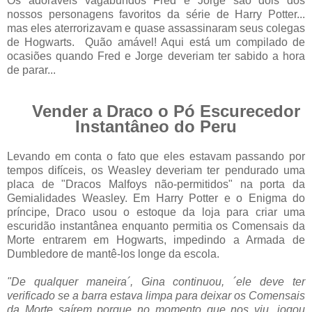
Os adoráveis vagabundos Fred e Jorge são dois dos
nossos personagens favoritos da série de Harry Potter...
mas eles aterrorizavam e quase assassinaram seus colegas
de Hogwarts. Quão amável! Aqui está um compilado de
ocasiões quando Fred e Jorge deveriam ter sabido a hora
de parar...
Vender a Draco o Pó Escurecedor
Instantâneo do Peru
Levando em conta o fato que eles estavam passando por
tempos difíceis, os Weasley deveriam ter pendurado uma
placa de "Dracos Malfoys não-permitidos" na porta da
Gemialidades Weasley. Em Harry Potter e o Enigma do
príncipe, Draco usou o estoque da loja para criar uma
escuridão instantânea enquanto permitia os Comensais da
Morte entrarem em Hogwarts, impedindo a Armada de
Dumbledore de mantê-los longe da escola.
"De qualquer maneira´, Gina continuou, ´ele deve ter
verificado se a barra estava limpa para deixar os Comensais
da Morte saírem porque no momento que nos viu, jogou