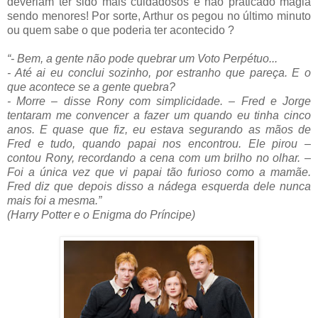
deveriam ter sido mais cuidadosos e não praticado magia
sendo menores! Por sorte, Arthur os pegou no último minuto
ou quem sabe o que poderia ter acontecido ?
“- Bem, a gente não pode quebrar um Voto Perpétuo...
- Até ai eu conclui sozinho, por estranho que pareça. E o
que acontece se a gente quebra?
- Morre – disse Rony com simplicidade. – Fred e Jorge
tentaram me convencer a fazer um quando eu tinha cinco
anos. E quase que fiz, eu estava segurando as mãos de
Fred e tudo, quando papai nos encontrou. Ele pirou –
contou Rony, recordando a cena com um brilho no olhar. –
Foi a única vez que vi papai tão furioso como a mamãe.
Fred diz que depois disso a nádega esquerda dele nunca
mais foi a mesma.”
(Harry Potter e o Enigma do Príncipe)