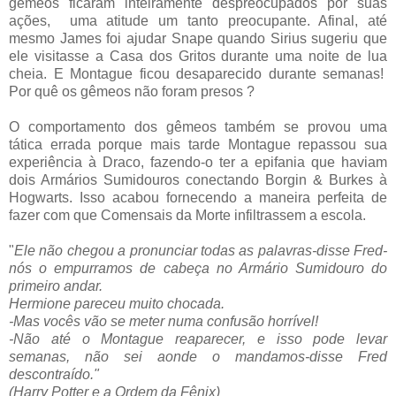
gêmeos ficaram inteiramente despreocupados por suas
ações,
uma atitude um tanto preocupante. Afinal, até
mesmo James foi ajudar Snape quando Sirius sugeriu que
ele visitasse a Casa dos Gritos durante uma noite de lua
cheia. E Montague ficou desaparecido durante semanas!
Por quê os gêmeos não foram presos ?
O comportamento dos gêmeos também se provou uma
tática errada porque mais tarde Montague repassou sua
experiência à Draco, fazendo-o ter a epifania que haviam
dois Armários Sumidouros conectando Borgin & Burkes à
Hogwarts. Isso acabou fornecendo a maneira perfeita de
fazer com que Comensais da Morte infiltrassem a escola.
"
Ele não chegou a pronunciar todas as palavras-disse Fred-
nós o empurramos de cabeça no Armário Sumidouro do
primeiro andar.
Hermione pareceu muito chocada.
-Mas vocês vão se meter numa confusão horrível!
-Não até o Montague reaparecer, e isso pode levar
semanas, não sei aonde o mandamos-disse Fred
descontraído."
(Harry Potter e a Ordem da Fênix)