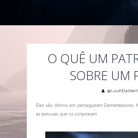
O QUÊ UM PAT
SOBRE UM 
@LuuhDalbert
Eles são ótimos em perseguirem Dementadores. 
as pessoas que os conjuraram.