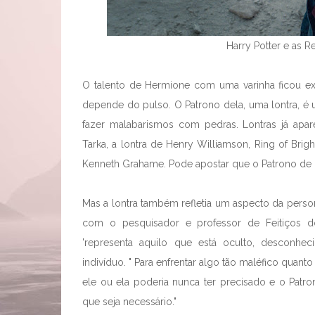
Harry Potter e as R
O talento de Hermione com uma varinha ficou exp
depende do pulso. O Patrono dela, uma lontra, é 
fazer malabarismos com pedras. Lontras já apar
Tarka, a lontra de Henry Williamson, Ring of Brig
Kenneth Grahame. Pode apostar que o Patrono de H
Mas a lontra também refletia um aspecto da per
com o pesquisador e professor de Feitiços do
'representa aquilo que está oculto, desconh
indivíduo. " Para enfrentar algo tão maléfico quan
ele ou ela poderia nunca ter precisado e o Pat
que seja necessário."