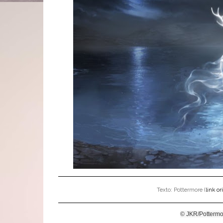
Texto: Pottermore (
link or
© JKR/Pottermo