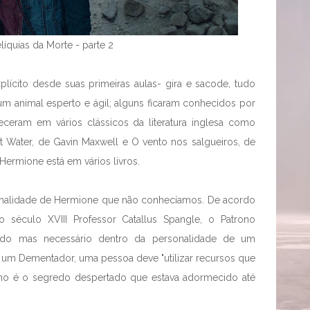
elíquias da Morte - parte 2
lícito desde suas primeiras aulas- gira e sacode, tudo
um animal esperto e ágil; alguns ficaram conhecidos por
eceram em vários clássicos da literatura inglesa como
ht Water, de Gavin Maxwell e O vento nos salgueiros, de
ermione está em vários livros.
sonalidade de Hermione que não conhecíamos. De acordo
 século XVIII Professor Catallus Spangle, o Patrono
ecido mas necessário dentro da personalidade de um
to um Dementador, uma pessoa deve "utilizar recursos que
rono é o segredo despertado que estava adormecido até