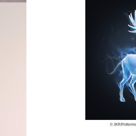
© JKR/Pottermo