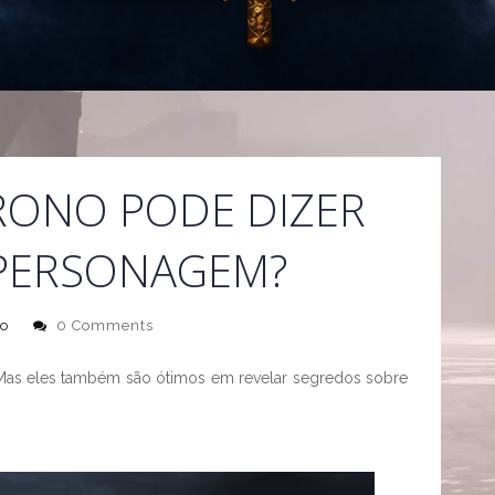
RONO PODE DIZER
PERSONAGEM?
o
0 Comments
Mas eles também são ótimos em revelar segredos sobre