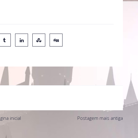
gina inicial
Postagem mais antiga