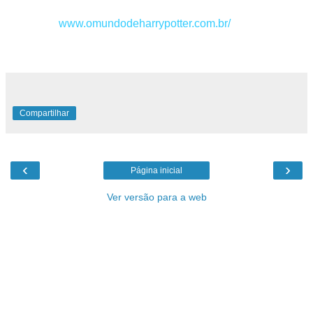
Obrigada,
www.omundodeharrypotter.com.br/
Compartilhar
‹
›
Página inicial
Ver versão para a web