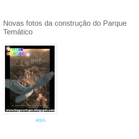
Novas fotos da construção do Parque
Temático
Novas imagens da construção do
Parque Temático de Harry Potter
(O Mundo Mágico de Harry Potter)
surgiram recentemente. Nas
novas tiragens podemos ver que a
área onde ficará Hogwarts está
com toda a sua estrutura
aparentemente montada faltando
apenas a construção.
Para ver as fotos em nossa
galeria, clique
aqui
.
Lembrando que o Parque tem data
prevista de abertura no final de 2009 ou início de 2010.