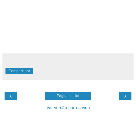
presentes nos livros de J. K. Rowling.
É previsto que o parque seja inaugurado em meados de
2009.
Compartilhar
‹
›
Página inicial
Ver versão para a web