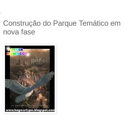
Construção do Parque Temático em
nova fase
O desenvolvimento da construção
do Parque Temático de 'Harry
Potter' está passando por uma
nova fase, forçando o Universal
Orlando a fechar uma montanha-
russa infantil, um restaurante, uma
loja, um bar, e uma trilha que
antes passava por meio da
Island
of Adventures
.
Entretanto, todos estes locais que
agora encontram-se fechados,
serão remodelados com temas relacionados ao "Mundo de
Harry Potter".Universal Orlando tem planos para a
construção de 20 hectares de área temática, que inclui
trilhas, lojas, bares, restaurantes, e demais lugares