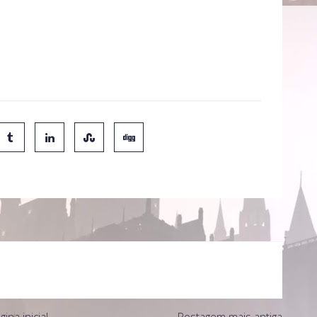
to no link abaixo, em "Leia a notícia na íntegra".O filme
gina inicial
Postagem mais antiga