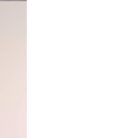
divulgou
uma foto do Callsheet da cena
. Não vou 
nada do filme antes da estréia, deste jeito, veja 
texto para ler). Cuidado com SPOILER do filme
"53 - INT. TRÊS VASSOURAS - MAIS TARDE - DIA
Assim que o trio entra, Harry dá uma olhada no loc
localiza Slughorn no bar, sentado em um banco.
HARRY
Não. Por aqui.