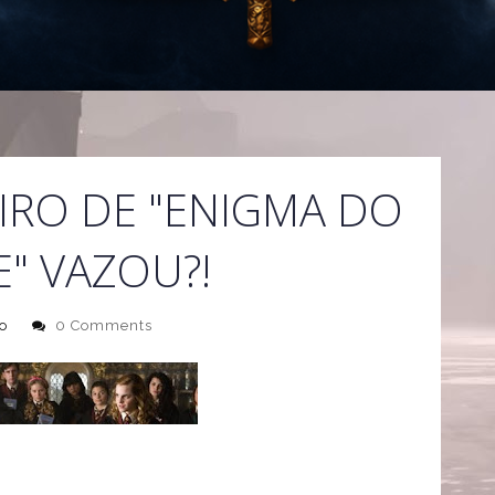
IRO DE "ENIGMA DO
E" VAZOU?!
o
0 Comments
ueno pedaço do roteiro de "
Harry Potter e o Enigma do
ar que o pedaço é verdadeiro, o usuário também