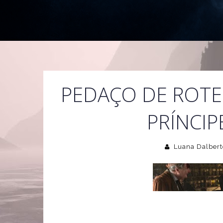
PEDAÇO DE ROTE
PRÍNCIP
Luana Dalbert
O
wild_world-1
postou ontem no site IMDb um peq
Príncipe
". Como muitos teriam problemas em aceit