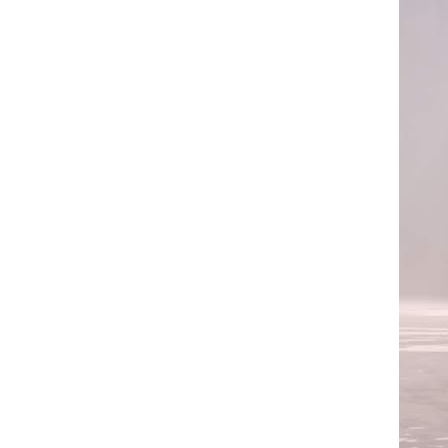
sa limpa e aceitável, vêem Harry prestes a se sentar
y sentado em uma imunda mesa, com restos de comida
com uma excelente visão de Slughorn. Eles trocam
ira oposta a Harry, tampando a sua visão.