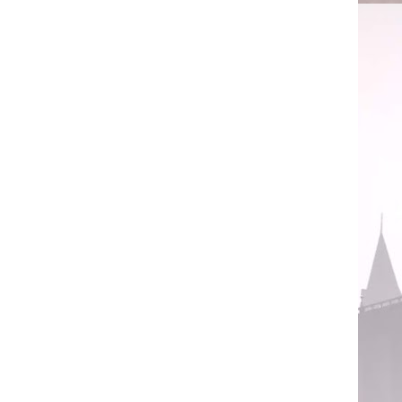
descrever a cena aqui, pois muitos não desejam saber
um pequeno pedaço do roteiro logo abaixo (selecionem o
al,