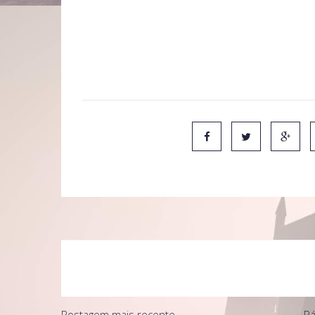
Certo.[continua...]"
O roteiro da cena completo e traduzido pode ser vis
será lançado no dia 17 de julho de 2009.
Postagem mais recente
Pá