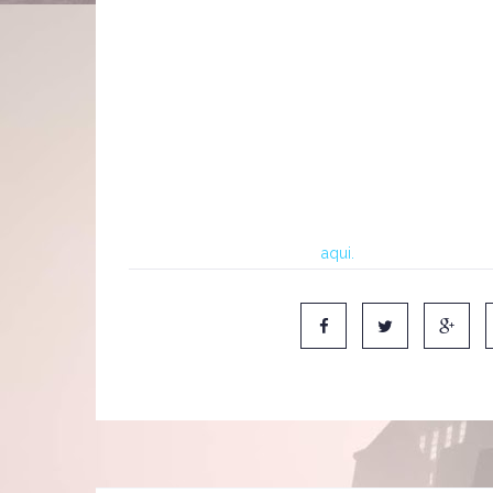
Entre as regras da adaptação do jogo para o mund
jogadores mantenham uma vassoura na mão ou ent
O pomo de ouro, a bolinha voadora que deve ser a
jogador, que é livre para correr, enquanto os dem
em aros espalhados pelo campo.
Confira um vídeo clicando
aqui
.