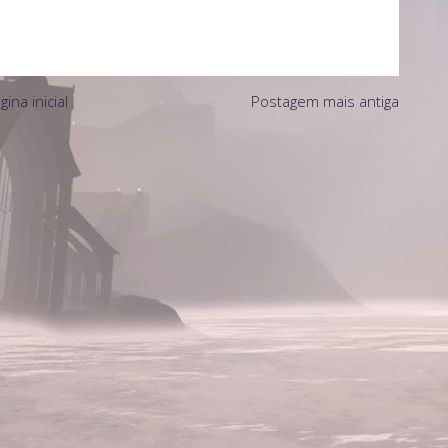
gina inicial
Postagem mais antiga