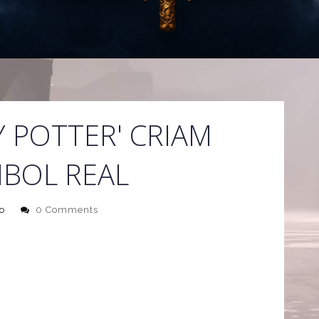
Y POTTER' CRIAM
BOL REAL
o
0 Comments
y Potter' criaram uma Liga de Quadribol que já conta com
A competição foi fundada em 2006 no
Middlebury
ora é comandada por Alex Benepe, sendo que inclui
gios dentro e fora dos Estados Unidos.