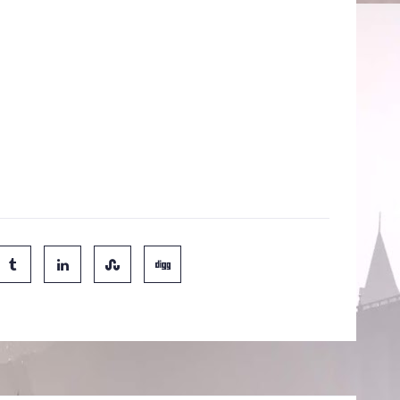
o real, a versão nada mágica do Quadribol exige que os
re as pernas o tempo todo.
garrada pelos apanhadores, foi substituído por um
ais jogadores marcam pontos acertando bolas de vôlei