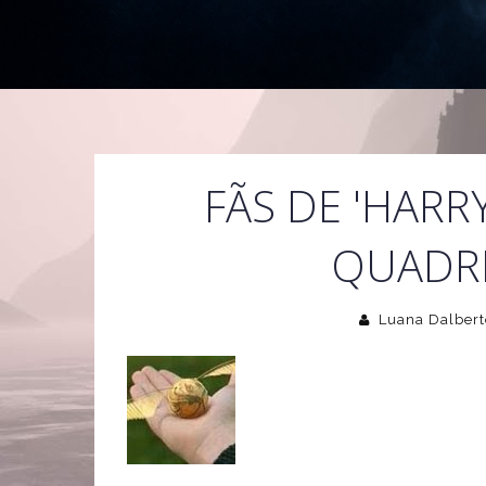
FÃS DE 'HARR
QUADRI
Luana Dalbert
Fãs estadunidenses da série 'Harr
mais de 200 times registrados. 
College
por Xander Manshel e ag
times de 179 faculdades e 30 colé