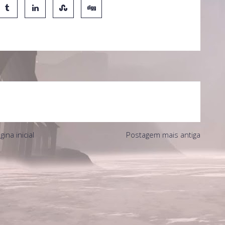
gina inicial
Postagem mais antiga