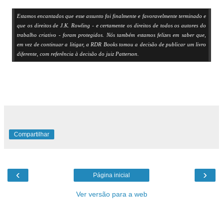
Estamos encantados que esse assunto foi finalmente e favoravelmente terminado e
que os direitos de J.K. Rowling - e certamente os direitos de todos os autores do
trabalho criativo - foram protegidos. Nós também estamos felizes em saber que,
em vez de continuar a litigar, a RDR Books tomou a decisão de publicar um livro
diferente, com referência à decisão do juiz Patterson.
Lembrando que a Warner Brothers e J.K. Rowling ganharam a causa contra a RDR Books e
Steven Vander Ark no dia 8 de setembro desse ano.
Compartilhar
‹
›
Página inicial
Ver versão para a web