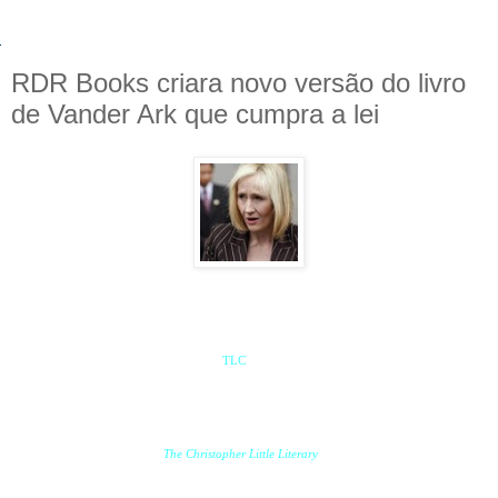
RDR Books criara novo versão do livro
de Vander Ark que cumpra a lei
Há algumas semanas, a RDR Books havia apresentando uma apelação para o Tribunal
Distrital de Manhattan para que acontecesse um novo julgamento sobre o caso RDR/Lexicon
Vs. Warner/Rowling e ontem, segundo o
TLC
, essa apelação foi retirada pela própria RDR
Books.
Agora a editora esta trabalhando em uma nova versão do livro
"The Harry Potter
Lexicon"
que cumpra a lei. A
The Christopher Little Literary
Agency
, que é uma firma de
escritores em que J.K. Rowling participa fez a seguinte declaração: