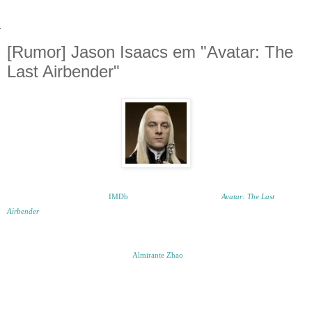
[Rumor] Jason Isaacs em "Avatar: The
Last Airbender"
O site especializado em cinema
IMDb
atualizou a pagina do filme
"
Avatar: The Last
Airbender
"
para incluir o nome do ator Jason Isaacs, intérprete de Lúcio Malfoy na série
'Harry Potter'.
Segundo o site, Jason iria interpretar o
Almirante Zhao
A noticia ainda não foi corfimada,
pois do lado do nome do personagem está escrito rumored, que siginifica rumor em
português.