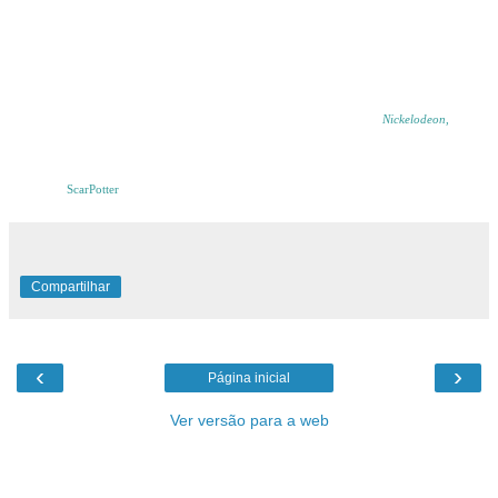
Até agora já foram anunciados os atores Noah Ringer, lutador de karatê descoberto em uma
seleção de elenco no Texas, sem experiência como ator profissional, que será Aang, Jackson
Rathbone de
"Crepúsculo"
será Soka, Nicola Peltz de
"As Duas Faces da Lei"
será Katara e
Jesse McCartney de
"Alvin e os Esquilos"
será Zuko.
"Avatar: The Last Airbender"
, adaptação ao cinema da série animada da
Nickelodeon
,
estréia
em 2 de julho de 2010 e será dirigido por M. Night Shyamalan de
"O Sexto Sentido"
.
Obrigado,
ScarPotter
Compartilhar
‹
›
Página inicial
Ver versão para a web