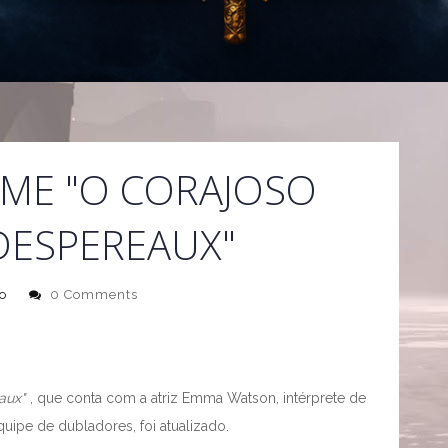
LME "O CORAJOSO
DESPEREAUX"
o
0 Comments
aux"
, que conta com a atriz Emma Watson, intérprete de
quipe de dubladores, foi atualizado.