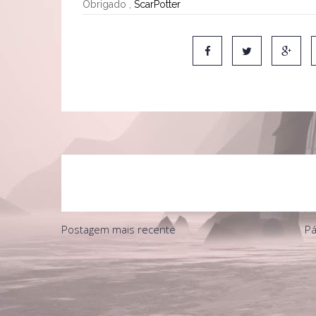
Obrigado ,
ScarPotter
Postagem mais recente
Pá