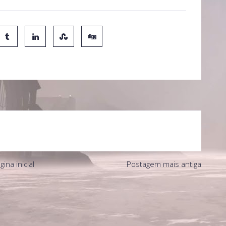
gina inicial
Postagem mais antiga