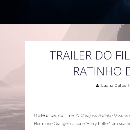
TRAILER DO FI
RATINHO 
Luana Dalbert
O
site oficial
do filme
"O Corajoso Ratinho Despere
Hermione Granger na série 'Harry Potter', em sua e