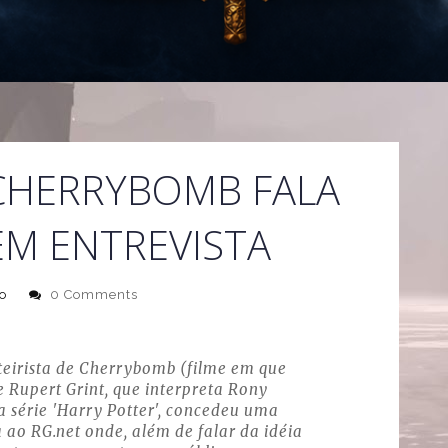
 CHERRYBOMB FALA
EM ENTREVISTA
o
0 Comments
oteirista de Cherrybomb (filme em que
 Rupert Grint, que interpreta Rony
a série 'Harry Potter', concedeu uma
a ao RG.net onde, além de falar da idéia