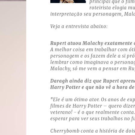
principal que o fil
roteirista elogia m
interpretação seu personagem, Mal
Veja a entrevista abaixo:
Rupert atuou Malachy exatamente 
A melhor coisa em trabalhar com ót
personagem e os fazem dele a si própr
lembrar como imaginava o persona
Malachy, só me vem a pensar em Ru
Daragh ainda diz que Rupert apren
Harry Potter e que não vê a hora de 
"
Ele é um ótimo ator. Os anos de exp
filmes de Harry Potter – quero dize
veterano! - é o que realmente cont
esperar para ver seus trabalhos no f
Cherrybomb conta a história de do