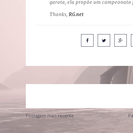
garota, ela propõe um campeonato 
Thanks,
RG.net
Postagem mais recente
Pá