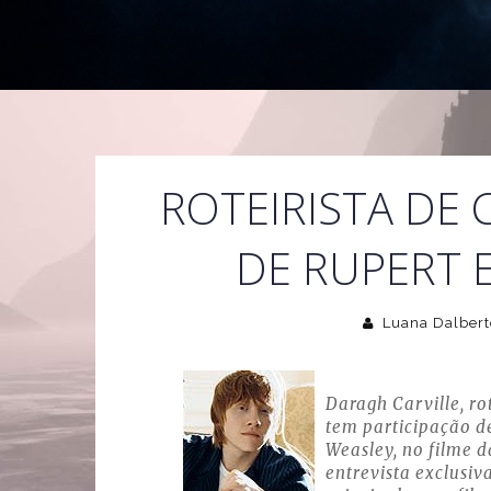
ROTEIRISTA DE
DE RUPERT 
Luana Dalbert
Daragh Carville, r
tem participação de
Weasley, no filme d
entrevista exclusiv