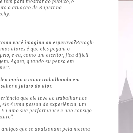
me tem para mostrar ao público, o
uito a atuação de Rupert na
achy.
como você imagina ou esperava?
Raragh:
imos atores é que eles pegam o
io, e eu, como um escritor, fica difícil
gem. Agora, quando eu penso em
pert.
deu muito a atuar trabalhando em
saber o futuro do ator.
eriência que ele teve ao trabalhar nos
r, ele é uma pessoa de experiência, um
a. Eu amo sua performance e não consigo
uturo”.
is amigos que se apaixonam pela mesma