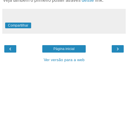
Veja também o primeiro pôster através
desse
link.
Compartilhar
‹
›
Página inicial
Ver versão para a web