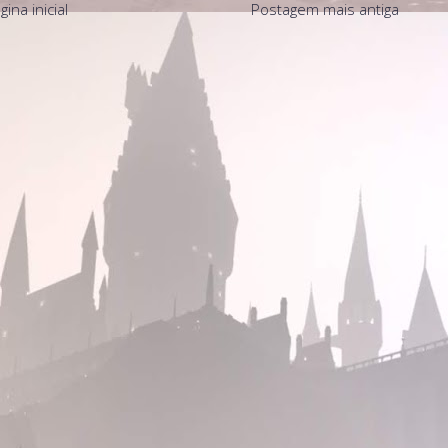
gina inicial
Postagem mais antiga