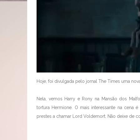
Hoje, foi divulgada pelo jornal The Times uma no
Nela, vemos Harry e Rony na Mansão dos Malfoy,
tortura Hermione. O mais interessante na cena 
prestes a chamar Lord Voldemort. Não deixe de con