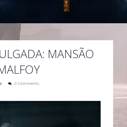
VULGADA: MANSÃO
MALFOY
e
0 Comments