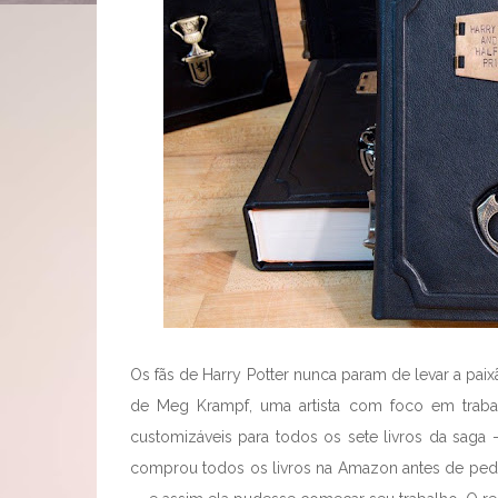
Os fãs de Harry Potter nunca param de levar a paix
de Meg Krampf, uma artista com foco em traba
customizáveis para todos os sete livros da saga 
comprou todos os livros na Amazon antes de pedi