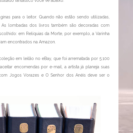
ultado fantástico você vê abaixo:
nas para o leitor. Quando não estão sendo utilizadas,
ã. As lombadas dos livros também são decoradas com
scolhido: em Relíquias da Morte, por exemplo, a Varinha
foram encontrados na Amazon.
oleção em leilão no eBay, que foi arrematada por 5.100
ceitar encomendas por e-mail, a artista já planeja suas
 com Jogos Vorazes e O Senhor dos Anéis deve ser o