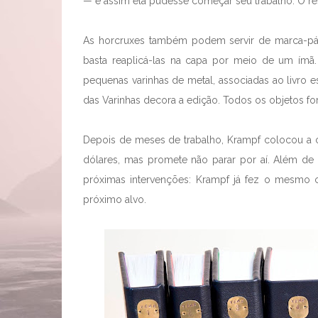
— e assim ela pudesse começar seu trabalho. O res
As horcruxes também podem servir de marca-pági
basta reaplicá-las na capa por meio de um ím
pequenas varinhas de metal, associadas ao livro e
das Varinhas decora a edição. Todos os objetos 
Depois de meses de trabalho, Krampf colocou a c
dólares, mas promete não parar por aí. Além de a
próximas intervenções: Krampf já fez o mesmo
próximo alvo.