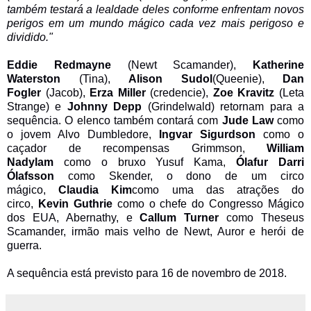
também testará a lealdade deles conforme enfrentam novos
perigos em um mundo mágico cada vez mais perigoso e
dividido."
Eddie Redmayne
(Newt Scamander),
Katherine
Waterston
(Tina),
Alison Sudol
(Queenie),
Dan
Fogler
(Jacob),
Erza Miller
(credencie),
Zoe Kravitz
(Leta
Strange) e
Johnny Depp
(Grindelwald) retornam para a
sequência. O elenco também contará com
Jude Law
como
o jovem Alvo Dumbledore,
Ingvar Sigurdson
como o
caçador de recompensas Grimmson,
William
Nadylam
como o bruxo Yusuf Kama,
Ólafur Darri
Ólafsson
como Skender, o dono de um circo
mágico,
Claudia Kim
como uma das atrações do
circo,
Kevin Guthrie
como o chefe do Congresso Mágico
dos EUA, Abernathy, e
Callum Turner
como Theseus
Scamander, irmão mais velho de Newt, Auror e herói de
guerra.
A sequência está previsto para 16 de novembro de 2018.