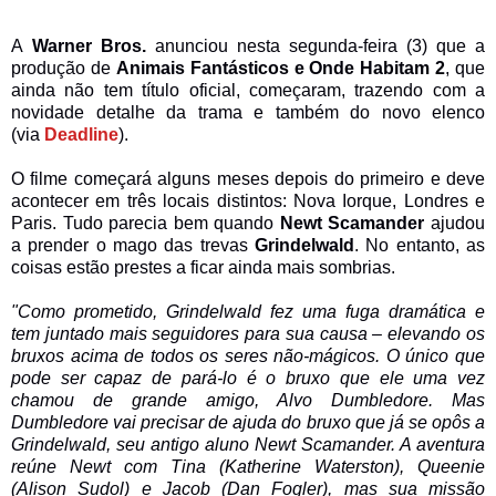
A
Warner Bros.
anunciou nesta segunda-feira (3) que a
produção de
Animais Fantásticos e Onde Habitam 2
, que
ainda não tem título oficial, começaram, trazendo com a
novidade detalhe da trama e também do novo elenco
(via
Deadline
).
O filme começará alguns meses depois do primeiro e deve
acontecer em três locais distintos: Nova Iorque, Londres e
Paris. Tudo parecia bem quando
Newt Scamander
ajudou
a prender o mago das trevas
Grindelwald
. No entanto, as
coisas estão prestes a ficar ainda mais sombrias.
"Como prometido, Grindelwald fez uma fuga dramática e
tem juntado mais seguidores para sua causa – elevando os
bruxos acima de todos os seres não-mágicos. O único que
pode ser capaz de pará-lo é o bruxo que ele uma vez
chamou de grande amigo, Alvo Dumbledore. Mas
Dumbledore vai precisar de ajuda do bruxo que já se opôs a
Grindelwald, seu antigo aluno Newt Scamander. A aventura
reúne Newt com Tina (Katherine Waterston), Queenie
(Alison Sudol) e Jacob (Dan Fogler), mas sua missão