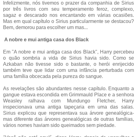
Infelizmente, nós tivemos o prazer da companhia de Sirius
por três livros com seu temperamento feroz, complexo,
sagaz e descarado nos encantando em várias ocasiões.
Mas em qual capítulo o Sirius particularmente se destacou?
Bem, demorou para escolher um mas...
A nobre e mui antiga casa dos Black
Em "A nobre e mui antiga casa dos Black", Harry percebeu
o quão sombria a vida de Sirius havia sido. Como se
Azkaban não tivesse sido o bastante, o herói enrijecido
também teve que lidar com uma infância perturbada com
uma família obcecada pela pureza do sangue.
As revelações são abundantes nesse capítulo. Enquanto a
gangue estava escondida em Grimmauld Place e a senhora
Weasley ralhava com Mundungo Fletcher, Harry
inspecionava uma antiga tapeçaria em uma das salas.
Sirius explicou que representava sua árvore genealógica-
mas diferente das árvores genealógicas de outras famílias,
vários nomes haviam sido queimados sem piedade.