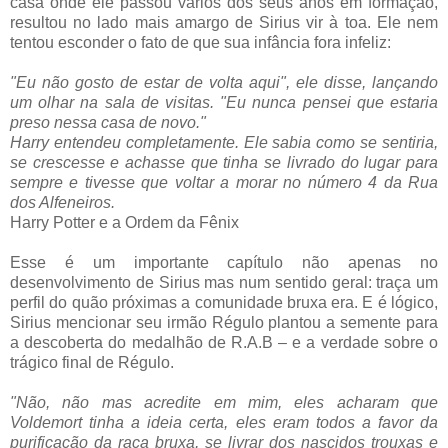
casa onde ele passou vários dos seus anos em formação,
resultou no lado mais amargo de Sirius vir à toa. Ele nem
tentou esconder o fato de que sua infância fora infeliz:
"Eu não gosto de estar de volta aqui", ele disse, lançando
um olhar na sala de visitas. "Eu nunca pensei que estaria
preso nessa casa de novo."
Harry entendeu completamente. Ele sabia como se sentiria,
se crescesse e achasse que tinha se livrado do lugar para
sempre e tivesse que voltar a morar no número 4 da Rua
dos Alfeneiros.
Harry Potter e a Ordem da Fênix
Esse é um importante capítulo não apenas no
desenvolvimento de Sirius mas num sentido geral: traça um
perfil do quão próximas a comunidade bruxa era. E é lógico,
Sirius mencionar seu irmão Régulo plantou a semente para
a descoberta do medalhão de R.A.B – e a verdade sobre o
trágico final de Régulo.
"Não, não mas acredite em mim, eles acharam que
Voldemort tinha a ideia certa, eles eram todos a favor da
purificação da raça bruxa, se livrar dos nascidos trouxas e