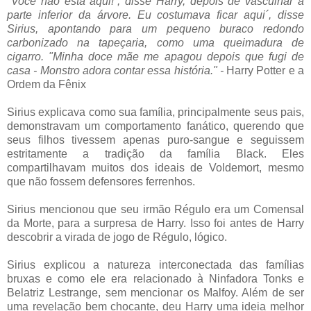
"Você não está aqui!`, disse Harry, depois de vasculhar a
parte inferior da árvore. Eu costumava ficar aqui´, disse
Sirius, apontando para um pequeno buraco redondo
carbonizado na tapeçaria, como uma queimadura de
cigarro. "Minha doce mãe me apagou depois que fugi de
casa - Monstro adora contar essa história." -
Harry Potter e a
Ordem da Fênix
Sirius explicava como sua família, principalmente seus pais,
demonstravam um comportamento fanático, querendo que
seus filhos tivessem apenas puro-sangue e seguissem
estritamente a tradição da família Black. Eles
compartilhavam muitos dos ideais de Voldemort, mesmo
que não fossem defensores ferrenhos.
Sirius mencionou que seu irmão Régulo era um Comensal
da Morte, para a surpresa de Harry. Isso foi antes de Harry
descobrir a virada de jogo de Régulo, lógico.
Sirius explicou a natureza interconectada das famílias
bruxas e como ele era relacionado à Ninfadora Tonks e
Belatriz Lestrange, sem mencionar os Malfoy. Além de ser
uma revelação bem chocante, deu Harry uma ideia melhor