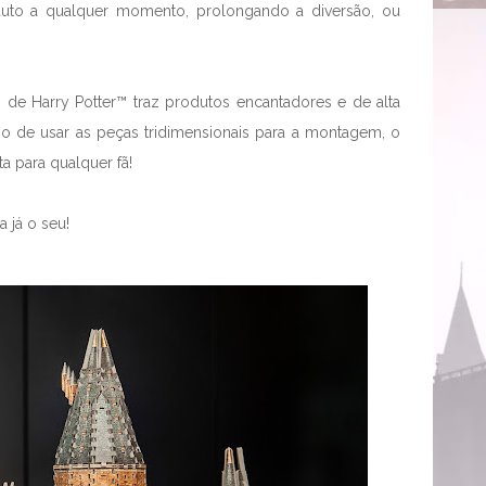
uto a qualquer momento, prolongando a diversão, ou
e Harry Potter™ traz produtos encantadores e de alta
io de usar as peças tridimensionais para a montagem, o
a para qualquer fã!
 já o seu!