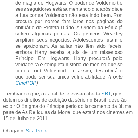
de magia de Hogwarts. O poder de Voldemort e
seus seguidores está aumentando dia após dia e
a luta contra Voldemort não está indo bem. Ron
procura por nomes familiares nas páginas do
obituário do Profeta Diário. A Ordem da Fênix já
sofreu algumas perdas. Os gêmeos Weasley
ampliam seus negócios. Adolescentes lutam e
se apaixonam. As aulas não têm sido fáceis,
embora Harry receba ajuda de um misterioso
Príncipe. Em Hogwarts, Harry procurará pela
verdadeira e completa história do menino que se
tornou Lord Voldemort – e assim, descobrirá o
que pode ser sua única vulnerabilidade.
(Fonte
CinePOP
)
Lembrando que, o canal de televisão aberta
SBT
, que
detém os direitos de exibição da série no Brasil, deverão
exibir O Enigma do Príncipe perto do lançamento da última
parte de As Relíquias da Morte, que estará nos cinemas em
15 de Julho de 2011.
Obrigado,
ScarPotter