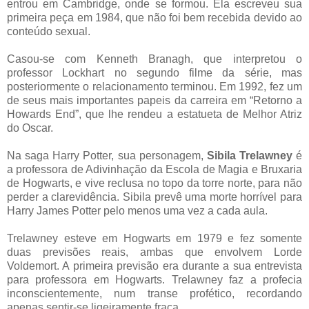
entrou em Cambridge, onde se formou. Ela escreveu sua
primeira peça em 1984, que não foi bem recebida devido ao
conteúdo sexual.
Casou-se com Kenneth Branagh, que interpretou o
professor Lockhart no segundo filme da série, mas
posteriormente o relacionamento terminou. Em 1992, fez um
de seus mais importantes papeis da carreira em “Retorno a
Howards End”, que lhe rendeu a estatueta de Melhor Atriz
do Oscar.
Na saga Harry Potter, sua personagem,
Sibila Trelawney
é
a professora de Adivinhação da Escola de Magia e Bruxaria
de Hogwarts, e vive reclusa no topo da torre norte, para não
perder a clarevidência. Sibila prevê uma morte horrível para
Harry James Potter pelo menos uma vez a cada aula.
Trelawney esteve em Hogwarts em 1979 e fez somente
duas previsões reais, ambas que envolvem Lorde
Voldemort. A primeira previsão era durante a sua entrevista
para professora em Hogwarts. Trelawney faz a profecia
inconscientemente, num transe profético, recordando
apenas sentir-se ligeiramente fraca.