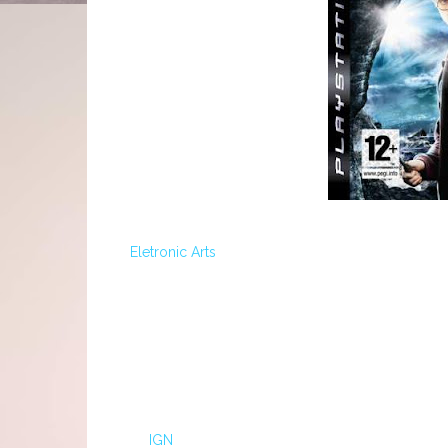
A
Eletronic Arts
divulgou recentemente a capa do j
Principe" para a plataforma Playstation 3. Infelizm
promocionais. Observe que a censura está para mai
Aproveitando o tema: Como informado a vocês, a
Potter e também informamos da possibilidade de al
aconteceu e algumas pessoas tiveram acesso ao d
pela
IGN
: