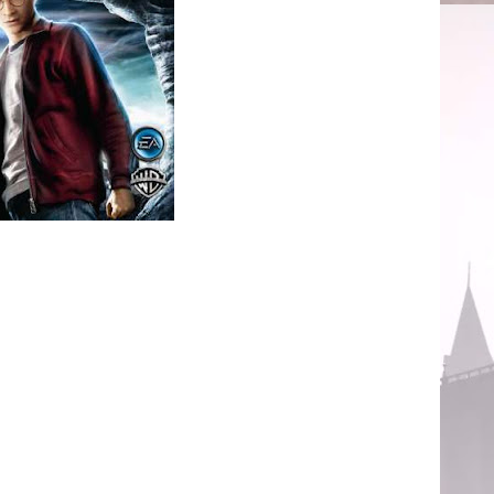
ogo baseado no filme "Harry Potter e o Enigma do
ente já tínhamos visto essa foto em outras imagens
ores de 12 anos, diferentemente dos jogos anteriores.
 Comic-Con de San Diego está tendo um pouco de Harry
go sobre o sexto jogo ser lançado. E este "algo"
emo do jogo. Leia abaixo um pouco do que foi falado