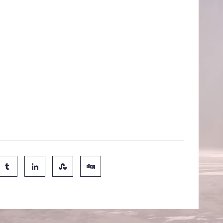
ipe", eu posso dizer que a minha mulher - e qualquer
te novembro.
á aos jogadores algumas jogabilidades diferentes.
 avançada aula da matéria, jogar um mini-game de