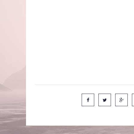
"Depois de jogar "Harry Potter e o Enigma do Princ
outro fã de 'Harry Potter' - irá perder a cabeça es
O demo no andar de apresentações da Comic-Con d
Você pode ter uma aula simples de Poções ou uma
apanhador, ou encarar um duelo de varinhas."