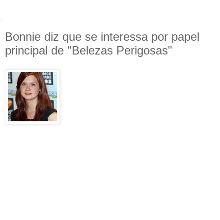
Bonnie diz que se interessa por papel
principal de "Belezas Perigosas"
Durante o
Nickelodeon Kid’s Choice UK
Awards
, Bonnie Wright, intérprete de Gina
Weasley,
comentou
que um papel que ela
adoraria ter era o de Gemma Doyle,
protagonista de
"Belezas Perigosas"
(
A
Great and Terrible Beauty
, no original). O
filme, que é baseado no livro escrito por
Libba Bray, está sendo produzido, mas ainda não teve o
papel principal escolhido. Leia logo abaixo sobre o que fala
o livro:
"Ela não tem os mesmos modos impecáveis de
outras moças. Muito menos a graça e a
desfaçatez para mentir em nome da Inglaterra.
Gemma Doyle é tão-somente a herdeira de um
dom sobrenatural – visões do futuro que têm o