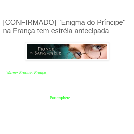
[CONFIRMADO] "Enigma do Príncipe"
na França tem estréia antecipada
A
Warner Brothers França
,
produtora da série 'Harry Potter', informou
recentemente que a data de estréia do sexto filme,
''
Enigma do
Príncipe
"
,
foi
alterada novamente, porém somente em terras francesas
.
De acordo com o site francês
Pottersphère
, a estréia acontecerá dois dias antes
da mundial, sendo dia 15 de julho de 2009. Lembramos que situação
semelhante aconteceu com a estréia de Portugal, quando seu site oficial foi
atualizado mostrando a data de 16 de julho.
No Brasil e nos demais países, a data ainda permanece para o dia 17 de julho de