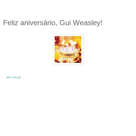
Feliz aniversário, Gui Weasley!
O
site oficial
de J. K. Rowling, a autora da série 'Harry Potter', foi atualizado recentemente
para parabenizar o personagem Gui Weasley ou Bill Weasley, como é chamado na Inglaterra,
que está completando hoje 38 anos.
Guilherme "Gui" Arthur Weasley, nasceu em 29 de novembro de 1970, é o filho mais velho
de Arthur e de Molly Weasley. Estudou em Hogwarts de setembro 1982 à junho 1989, e foi
um monitor e monitor-chefe. Após graduar-se, foi trabalhar para o banco dos bruxos, o
Gringotes, como um Desfazedor de Feitiços trabalhando no Egito.
Em 1997, Gui se casou com Fleur Delacour e teve três filhos: Victoire, Dominique e Louis