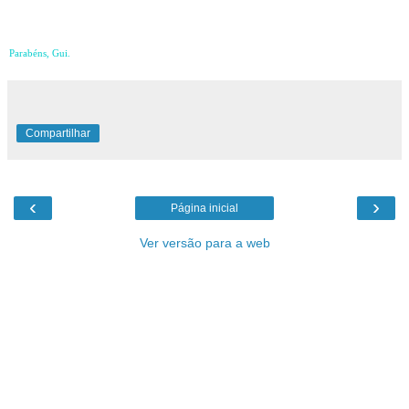
Weasley.
Parabéns, Gui.
Compartilhar
‹
›
Página inicial
Ver versão para a web