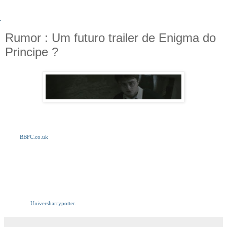
Rumor : Um futuro trailer de Enigma do
Principe ?
O site
BBFC.co.uk
,
que classifica trailers e filmes no Reino Unido, foi atualizado com a
informação de um suposto novo trailer paraHarry Potter e o Enigma do Príncipe, sexto-
filme da série. De acordo com as afirmações do site, o novo trailer tem
1 minuto e 52
segundos
.
A Warner Brothers Pictures, entretanto, ainda não se pronunciou sobre a informação, que
não tem nenhum dado oficial.
Harry Potter e o Enigma do Príncipe
chega aos cinemas em 17 de julho do próximo ano.
Obrigado,
Universharrypotter
.