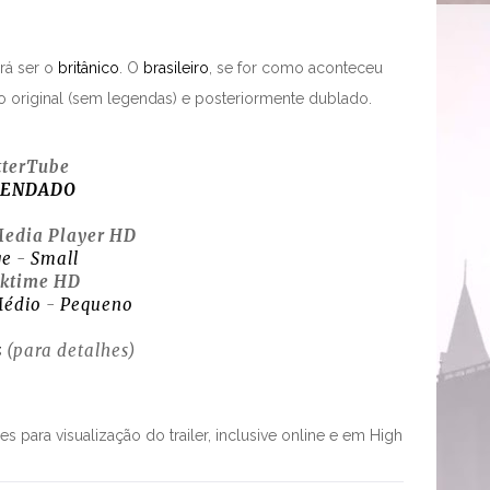
erá ser o
britânico
. O
brasileiro
, se for como aconteceu
ão original (sem legendas) e posteriormente dublado.
tterTube
GENDADO
edia Player HD
ge
-
Small
cktime HD
édio
-
Pequeno
s
(para detalhes)
s para visualização do trailer, inclusive online e em High