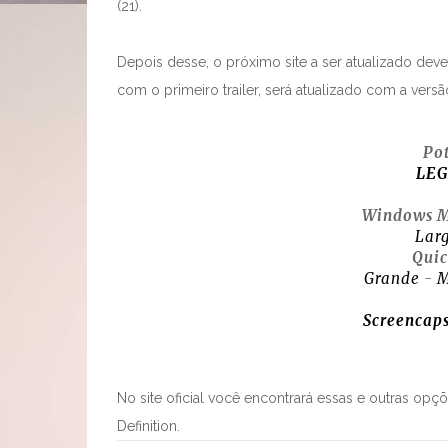
(21).
Depois desse, o próximo site a ser atualizado dev
com o primeiro trailer, será atualizado com a vers
Po
LE
Windows M
Lar
Qui
Grande
-
M
Screencap
No site oficial você encontrará essas e outras opçõe
Definition.