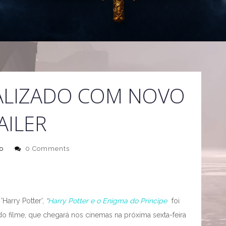
UALIZADO COM NOVO
AILER
o
0 Comments
'Harry Potter',
"
Harry Potter e o Enigma do Príncipe
foi
do filme, que chegará nos cinemas na próxima sexta-feira