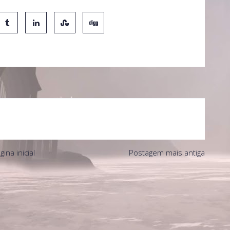
gina inicial
Postagem mais antiga