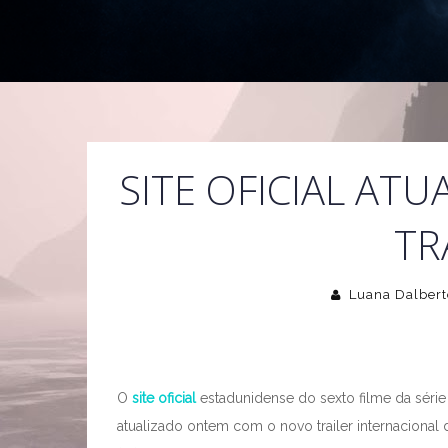
SITE OFICIAL AT
TR
Luana Dalbert
O
site oficial
estadunidense do sexto filme da série 
atualizado ontem com o novo trailer internacional 