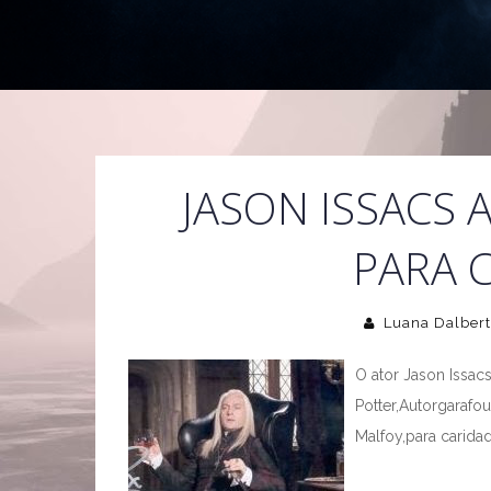
JASON ISSACS
PARA 
Luana Dalbert
O ator Jason Issacs
Potter,Autorgaraf
Malfoy,para caridad