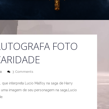
 AUTOGRAFA FOTO
CARIDADE
o
3 Comments
, que interpreta Lucio Malfoy na saga de Harry
ou uma imagem de seu personagem na saga,Lucio
e.