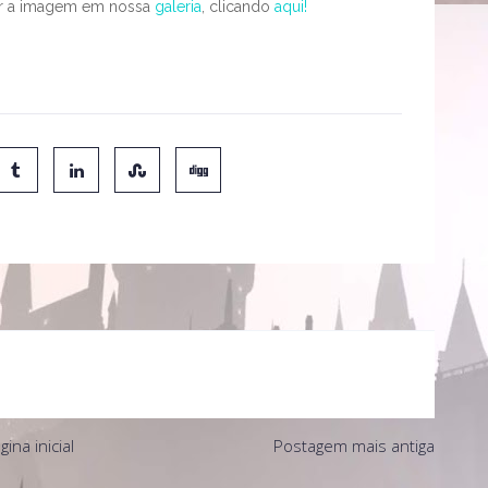
ir a imagem em nossa
galeria
, clicando
aqui!
gina inicial
Postagem mais antiga