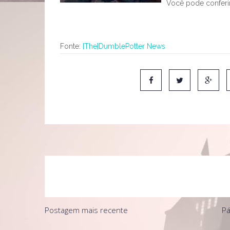
Você pode confer
Fonte:
[The]DumblePotter News
Postagem mais recente
Pá