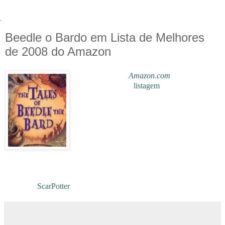
Beedle o Bardo em Lista de Melhores
de 2008 do Amazon
O site de vendas
Amazon.com
divulgou
recentemente uma
listagem
onde foram
classificados os melhores lançamentos de
2008, e o livro
"Os Contos de Beedle, o
Bardo"
foi escolhido como o
Livro mais
pedido
.
Os contos de Beedle reune 5 contos mágicos
escritos por J.K.Rowling, o site elegeu
também os melhores DVS, Videos Games e
etc.
Obrigado
ScarPotter