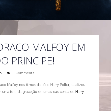
DRACO MALFOY EM
O PRINCIPE!
o
0 Comments
raco Malfoy nos filmes da série Harry Potter, atualizou
om uma foto da gravação de umas das cenas de
Harry