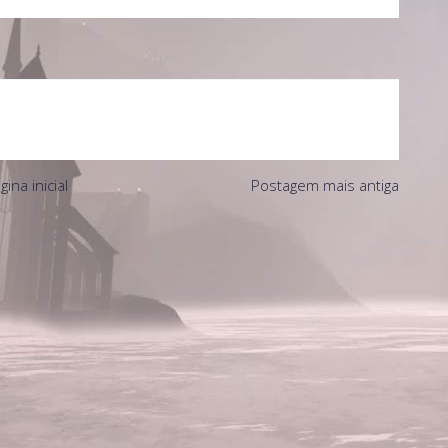
gina inicial
Postagem mais antiga