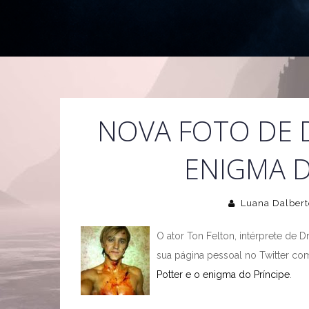
NOVA FOTO DE 
ENIGMA D
Luana Dalbert
O ator Ton Felton, intérprete de D
sua página pessoal no Twitter c
Potter e o enigma do Príncipe
.