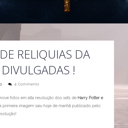
DE RELIQUIAS DA
DIVULGADAS !
o
4 Comments
nove fotos em alta resolução dos sets de
Harry Potter e
a primeira imagem saiu hoje de manhã publicado pelo
esolução!