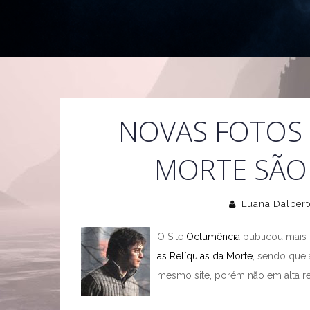
NOVAS FOTOS 
MORTE SÃO 
Luana Dalbert
O Site
Oclumência
publicou mais 
as Relíquias da Morte
, sendo que 
mesmo site, porém não em alta r