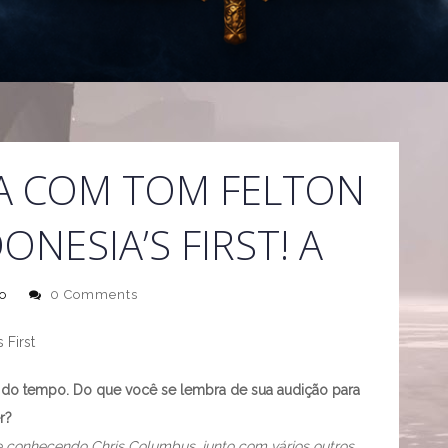
A COM TOM FELTON
ONESIA’S FIRST! A
o
0 Comments
 First
a do tempo. Do que você se lembra de sua audição para
r?
e conhecendo Chris Columbus, junto com vários outros