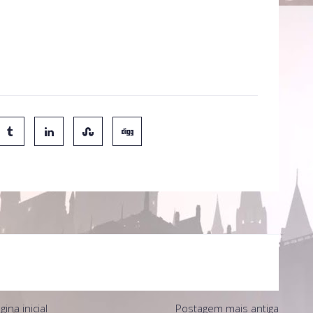
gina inicial
Postagem mais antiga