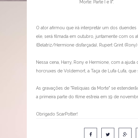
Morte: Parte I e II".
O ator afirmou que irá interpretár um dos duende
ele, será filmada em outubro, juntamente com os at
(Belatriz/Hermione disfarçada), Rupert Grint (Rony
Nessa cena, Harry, Rony e Hermione, com a ajuda
horcruxes de Voldemort, a Taça de Lufa-Lufa, que 
As gravações de "Relíquias da Morte" se estender
a primeira parte do filme estreia em 19 de novemb
Obrigado ScarPotter!