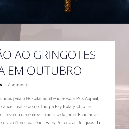
ÃO AO GRINGOTES
DA EM OUTUBRO
2 Comments
undos para o Hospital Southend Bosom Pals Appeal,
 câncer, realizado no Thorpe Bay Rotary Club na
ds revelou em entrevista ao site do jornal Echo novas
oitavo filmes da série, "Harry Potter e as Relíquias da