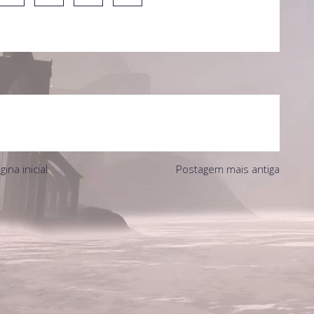
gina inicial
Postagem mais antiga