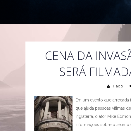
CENA DA INVAS
SERÁ FILMA
Tiago
Em um evento que arrecada f
que ajuda pessoas vítimas de
Inglaterra, o ator Mike Edmon
informações sobre o sétimo e 