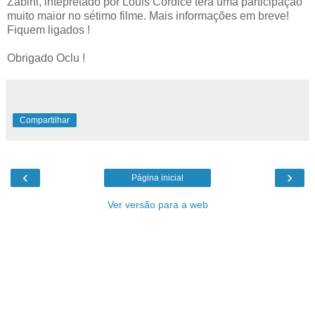
Zabini, intepretado por Louis Cordice terá uma participação
muito maior no sétimo filme. Mais informações em breve!
Fiquem ligados !
Obrigado Oclu !
Compartilhar
‹
›
Página inicial
Ver versão para a web