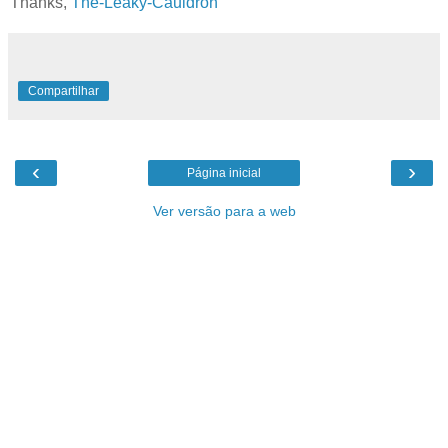
Thanks,
The-Leaky-Cauldron
Compartilhar
‹
›
Página inicial
Ver versão para a web