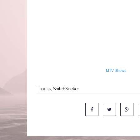
MTV Shows
Thanks,
SnitchSeeker
.