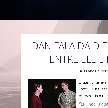
DAN FALA DA DI
ENTRE ELE E
Luana Dalbert
Enquanto visitav
Potter', duas se
entrevista, falou a 
"Eu não fique