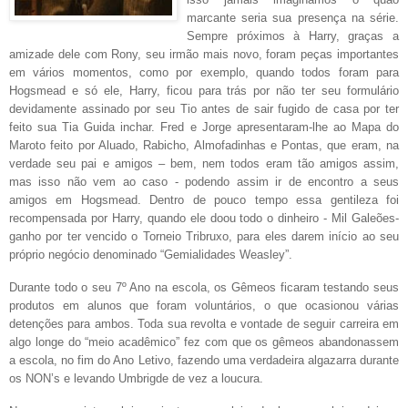
marcante seria sua presença na série.
Sempre próximos à Harry, graças a
amizade dele com Rony, seu irmão mais novo, foram peças importantes
em vários momentos, como por exemplo, quando todos foram para
Hogsmead e só ele, Harry, ficou para trás por não ter seu formulário
devidamente assinado por seu Tio antes de sair fugido de casa por ter
feito sua Tia Guida inchar. Fred e Jorge apresentaram-lhe ao Mapa do
Maroto feito por Aluado, Rabicho, Almofadinhas e Pontas, que eram, na
verdade seu pai e amigos – bem, nem todos eram tão amigos assim,
mas isso não vem ao caso - podendo assim ir de encontro a seus
amigos em Hogsmead. Dentro de pouco tempo essa gentileza foi
recompensada por Harry, quando ele doou todo o dinheiro - Mil Galeões-
ganho por ter vencido o Torneio Tribruxo, para eles darem início ao seu
próprio negócio denominado “Gemialidades Weasley”.
Durante todo o seu 7º Ano na escola, os Gêmeos ficaram testando seus
produtos em alunos que foram voluntários, o que ocasionou várias
detenções para ambos. Toda sua revolta e vontade de seguir carreira em
algo longe do “meio acadêmico” fez com que os gêmeos abandonassem
a escola, no fim do Ano Letivo, fazendo uma verdadeira algazarra durante
os NON’s e levando Umbrigde de vez a loucura.