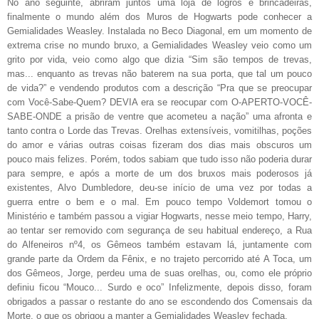
No ano seguinte, abriram juntos uma loja de logros e brincadeiras,
finalmente o mundo além dos Muros de Hogwarts pode conhecer a
Gemialidades Weasley. Instalada no Beco Diagonal, em um momento de
extrema crise no mundo bruxo, a Gemialidades Weasley veio como um
grito por vida, veio como algo que dizia “Sim são tempos de trevas,
mas... enquanto as trevas não baterem na sua porta, que tal um pouco
de vida?” e vendendo produtos com a descrição “Pra que se preocupar
com Você-Sabe-Quem? DEVIA era se reocupar com O-APERTO-VOCÊ-
SABE-ONDE a prisão de ventre que acometeu a nação” uma afronta e
tanto contra o Lorde das Trevas. Orelhas extensíveis, vomitilhas, poções
do amor e várias outras coisas fizeram dos dias mais obscuros um
pouco mais felizes. Porém, todos sabiam que tudo isso não poderia durar
para sempre, e após a morte de um dos bruxos mais poderosos já
existentes, Alvo Dumbledore, deu-se início de uma vez por todas a
guerra entre o bem e o mal. Em pouco tempo Voldemort tomou o
Ministério e também passou a vigiar Hogwarts, nesse meio tempo, Harry,
ao tentar ser removido com segurança de seu habitual endereço, a Rua
do Alfeneiros nº4, os Gêmeos também estavam lá, juntamente com
grande parte da Ordem da Fênix, e no trajeto percorrido até A Toca, um
dos Gêmeos, Jorge, perdeu uma de suas orelhas, ou, como ele próprio
definiu ficou “Mouco... Surdo e oco” Infelizmente, depois disso, foram
obrigados a passar o restante do ano se escondendo dos Comensais da
Morte, o que os obrigou a manter a Gemialidades Weasley fechada.