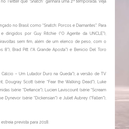
 no Twitter que “Snatch” ganhará uma 2ª temporada. Veja
çado no Brasil como “Snatch: Porcos e Diamantes”. Para
 e dirigidos por Guy Ritchie (“O Agente da UNCLE”),
viravoltas sem fim, além de um elenco de peso, com o
s 8”), Brad Pitt (“A Grande Aposta”) e Benicio Del Toro
no Cálcio – Um Lutador Duro na Queda”), a versão de TV
int, Dougray Scott (série “Fear the Walking Dead”), Luke
idas (série “Defiance”), Lucien Laviscount (série “Scream
 Dynevor (série “Dickensian”) e Juliet Aubrey (“Fallen”),
streia prevista para 2018.