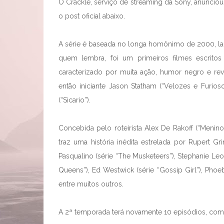
O Crackle, serviço de streaming da Sony, anunciou
o post oficial abaixo.
A série é baseada no longa homônimo de 2000, lan
quem lembra, foi um primeiros filmes escritos
caracterizado por muita ação, humor negro e re
então iniciante Jason Statham (“Velozes e Furioso
(“Sicario”).
Concebida pelo roteirista Alex De Rakoff (“Meni
traz uma história inédita estrelada por Rupert Gr
Pasqualino (série “The Musketeers”), Stephanie Leon
Queens”), Ed Westwick (série “Gossip Girl”), Phoebe
entre muitos outros.
A 2ª temporada terá novamente 10 episódios, com e