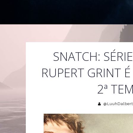
SNATCH: SÉRI
RUPERT GRINT É
2ª TE
@LuuhDalbert