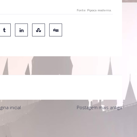
Fonte: Pipoca moderna.
gina inicial
Postagem mais antiga