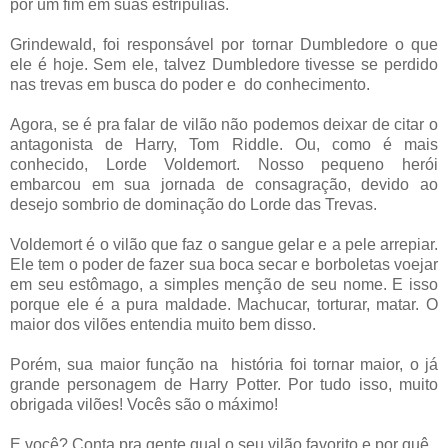
pôr um fim em suas estripulias.
Grindewald, foi responsável por tornar Dumbledore o que
ele é hoje. Sem ele, talvez Dumbledore tivesse se perdido
nas trevas em busca do poder e do conhecimento.
Agora, se é pra falar de vilão não podemos deixar de citar o
antagonista de Harry, Tom Riddle. Ou, como é mais
conhecido, Lorde Voldemort. Nosso pequeno herói
embarcou em sua jornada de consagração, devido ao
desejo sombrio de dominação do Lorde das Trevas.
Voldemort é o vilão que faz o sangue gelar e a pele arrepiar.
Ele tem o poder de fazer sua boca secar e borboletas voejar
em seu estômago, a simples menção de seu nome. E isso
porque ele é a pura maldade. Machucar, torturar, matar. O
maior dos vilões entendia muito bem disso.
Porém, sua maior função na história foi tornar maior, o já
grande personagem de Harry Potter. Por tudo isso, muito
obrigada vilões! Vocês são o máximo!
E você? Conta pra gente qual o seu vilão favorito e por quê