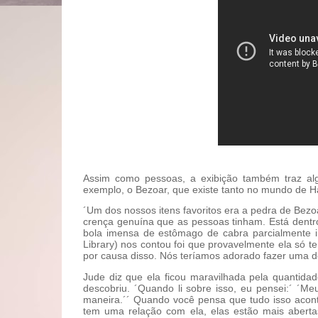
Assim como pessoas, a exibição também traz al
exemplo, o Bezoar, que existe tanto no mundo de H
´Um dos nossos itens favoritos era a pedra de Bezoa
crença genuína que as pessoas tinham. Está dentr
bola imensa de estômago de cabra parcialmente i
Library) nos contou foi que provavelmente ela só te
por causa disso. Nós teríamos adorado fazer uma d
Jude diz que ela ficou maravilhada pela quantida
descobriu. ´Quando li sobre isso, eu pensei:´ 
maneira.´´ Quando você pensa que tudo isso acon
tem uma relação com ela, elas estão mais abert