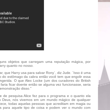
guns objetos que carregam uma reputação mágica, por
arry quanto no nosso.
r, que Harry usa para salvar Rony´, diz Jude. ´Isso é uma
o do estômago da cabra então você tem que engolir essa
ngerida. O que Alex Locke (um dos curadores do British
 faria ficar doente então se alguma vez funcionasse, seria
emonstração disso."
de de pesquisa Alice fez para o programa e o quanto ela
´Meu Deus, nós vivemos em um mundo mágico de qualquer
tece, todas aquelas pessoas que acreditam em magia ou
as para aquele tipo de coisa e podem ver o mundo com