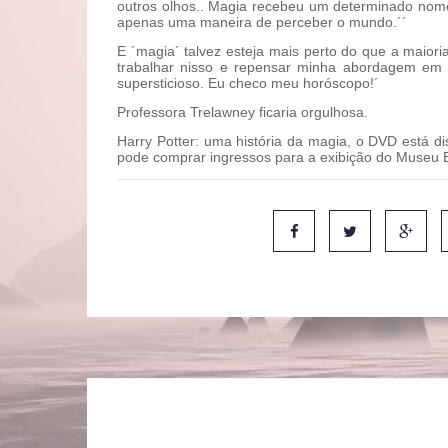
outros olhos.. Magia recebeu um determinado no
apenas uma maneira de perceber o mundo.´´
E ´magia´ talvez esteja mais perto do que a maior
trabalhar nisso e repensar minha abordagem em r
supersticioso. Eu checo meu horóscopo!´
Professora Trelawney ficaria orgulhosa.
Harry Potter: uma história da magia, o DVD está di
pode comprar ingressos para a exibição do Museu B