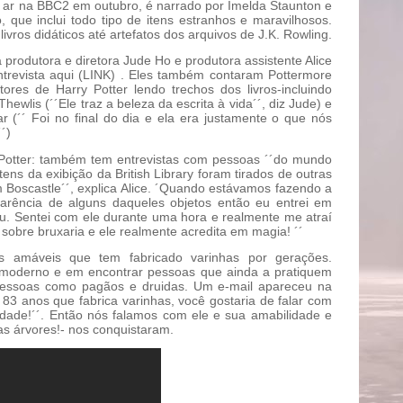
 ar na BBC2 em outubro, é narrado por Imelda Staunton e
 que inclui todo tipo de itens estranhos e maravilhosos.
vros didáticos até artefatos dos arquivos de J.K. Rowling.
produtora e diretora Jude Ho e produtora assistente Alice
trevista aqui (LINK) . Eles também contaram Pottermore
ores de Harry Potter lendo trechos dos livros-incluindo
wlis (´´Ele traz a beleza da escrita à vida´´, diz Jude) e
ar (´´ Foi no final do dia e ela era justamente o que nós
´)
otter: também tem entrevistas com pessoas ´´do mundo
ens da exibição da British Library foram tirados de outras
m Boscastle´´, explica Alice. ´Quando estávamos fazendo a
arência de alguns daqueles objetos então eu entrei em
u. Sentei com ele durante uma hora e realmente me atraí
 sobre bruxaria e ele realmente acredita em magia! ´´
s amáveis que tem fabricado varinhas por gerações.
 moderno e em encontrar pessoas que ainda a pratiquem
m pessoas como pagãos e druidas. Um e-mail apareceu na
3 anos que fabrica varinhas, você gostaria de falar com
idade!´´. Então nós falamos com ele e sua amabilidade e
das árvores!- nos conquistaram.