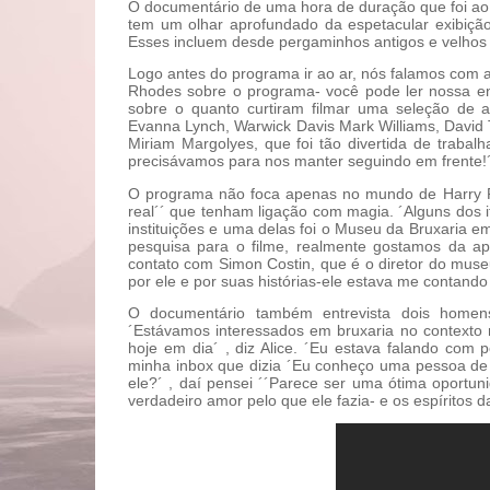
O documentário de uma hora de duração que foi ao
tem um olhar aprofundado da espetacular exibição,
Esses incluem desde pergaminhos antigos e velhos li
Logo antes do programa ir ao ar, nós falamos com a 
Rhodes sobre o programa- você pode ler nossa en
sobre o quanto curtiram filmar uma seleção de at
Evanna Lynch, Warwick Davis Mark Williams, David The
Miriam Margolyes, que foi tão divertida de trabalh
precisávamos para nos manter seguindo em frente!´
O programa não foca apenas no mundo de Harry P
real´´ que tenham ligação com magia. ´Alguns dos it
instituições e uma delas foi o Museu da Bruxaria e
pesquisa para o filme, realmente gostamos da ap
contato com Simon Costin, que é o diretor do muse
por ele e por suas histórias-ele estava me contando
O documentário também entrevista dois homen
´Estávamos interessados em bruxaria no contexto
hoje em dia´ , diz Alice. ´Eu estava falando co
minha inbox que dizia ´Eu conheço uma pessoa de 8
ele?´ , daí pensei ´´Parece ser uma ótima oportun
verdadeiro amor pelo que ele fazia- e os espíritos 