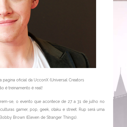
a pagina oficial da UcconX (Universal Creators
ão é treinamento é real!
arem-se, o evento que acontece de 27 a 31 de julho no
ulturas gamer, pop, geek, otaku e street. Rup será uma
e Bobby Brown (Eleven de Stranger Things).