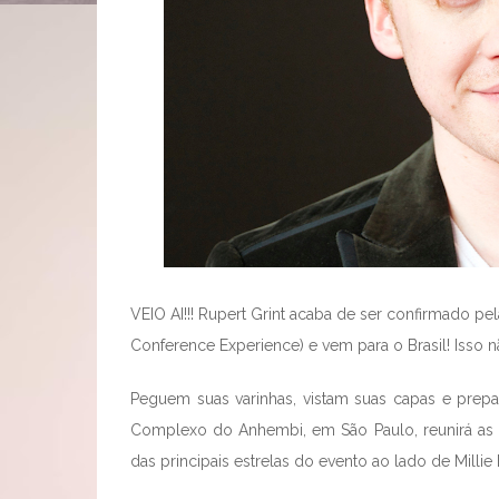
VEIO AI!!! Rupert Grint acaba de ser confirmado pel
Conference Experience) e vem para o Brasil! Isso n
Peguem suas varinhas, vistam suas capas e prep
Complexo do Anhembi, em São Paulo, reunirá as c
das principais estrelas do evento ao lado de Milli