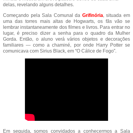
delas, revelando alguns detalhes.
Começando pela Sala Comunal da
Grifinória
, situada em
uma das torres mais altas de Hogwarts, os fãs vão se
lembrar instantaneamente dos filmes e livros. Para entrar no
lugar, é preciso dizer a senha para o quadro da Mulher
Gorda. Então, o aluno verá vários objetos e decorações
familiares — como a chaminé, por onde Harry Potter se
comunicava com Sirius Black, em “O Cálice de Fogo”.
Em seguida, somos convidados a conhecermos a Sala