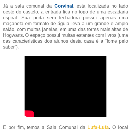
Já a sala comunal da
Corvinal
, está localizada no lado
oeste do castelo, a entrada fica no topo de uma escadaria
espiral. Sua porta sem fechadura possui apenas uma
maçaneta em formato de águia leva a um grande e amplo
salão, com muitas janelas, em uma das torres mais altas de
Hogwarts. O espaço possui muitas estantes com livros (uma
das características dos alunos desta casa é a “fome pelo
saber”).
E por fim, temos a Sala Comunal da
Lufa-Lufa
. O local