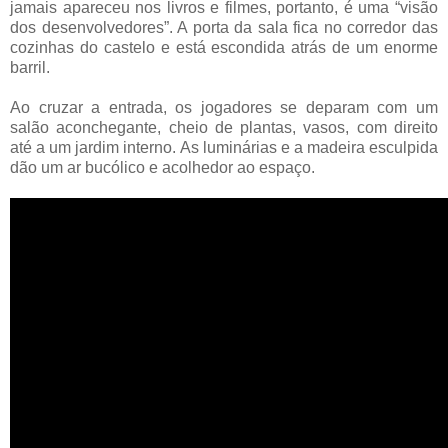
jamais apareceu nos livros e filmes, portanto, é uma “visão
dos desenvolvedores”. A porta da sala fica no corredor das
cozinhas do castelo e está escondida atrás de um enorme
barril.
Ao cruzar a entrada, os jogadores se deparam com um
salão aconchegante, cheio de plantas, vasos, com direito
até a um jardim interno. As luminárias e a madeira esculpida
dão um ar bucólico e acolhedor ao espaço.