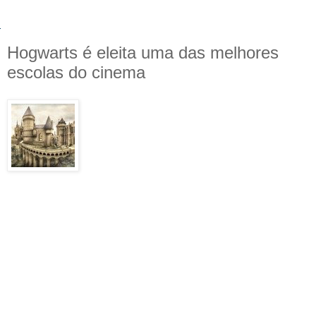
Hogwarts é eleita uma das melhores
escolas do cinema
A
Entertainment Weekly
fez mais uma lista
incluindo algo relacionado a Harry Potter.
Desta vez, a Escola de Magia e Bruxaria de
Hogwarts foi eleita a 36º melhor escola - de
50 - do cinema pelo quarto filme da série,
Harry Potter e o Cálice de Fogo. Leia logo
abaixo sua descrição:
36.
HARRY POTTER E O CÁLICE DE FOGO
(2005)
Não, não ficamos loucos. Uma das idéias mais
geniais de J.K. Rowling foi a de juntar duas
tradições literárias: fantasia e as dificuldades de
um jovem em escolas (à la
Tom Brown's School
Days
). É particularmente comprovado em
Cálice
de Fogo
, onde mostra um Harry aos 14 anos de