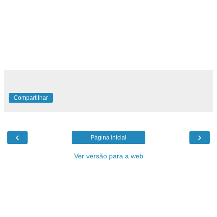
idade, em estado de ansiedade de adolescente,
tanto em relação ao grande jogo de quadribol,
quanto em relação a achar um par para o grande
baile, e a fazer o dever de casa enquanto deve
salvar o mundo do terrível Lord Voldemort.
Compartilhar
‹
›
Página inicial
Ver versão para a web