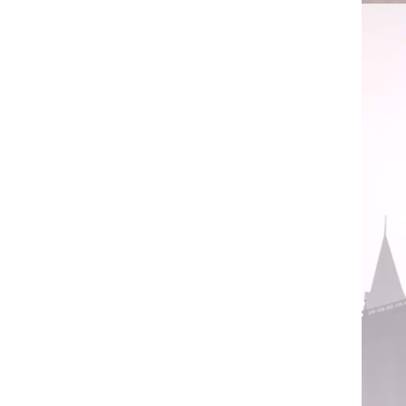
 (28) . J.K. Rowling, recebe um lugar em nossos corações
or protagonizá-la.
rmione, em todas as partes engraçadas, por parte do
 em sí, podemos notar o jeito leve e intretivo de
 anos.
é: Como uma pessoa consegue viver sem amar alguma
so e identifiquem-se.Pense que sem Jo, eu não estaria
sar que você não estaria lendo isso, e que metade das
s escritores não se descobririam escritores, e tudo que
anto a vocês que as melhores amizades conhecí através
o é?
, pela vontade de escrever aos fãs e nunca pensando no
vros irem aumentando, mas acho que Jo não conseguiria
l se o mesmo não tivesse feito sucesso.