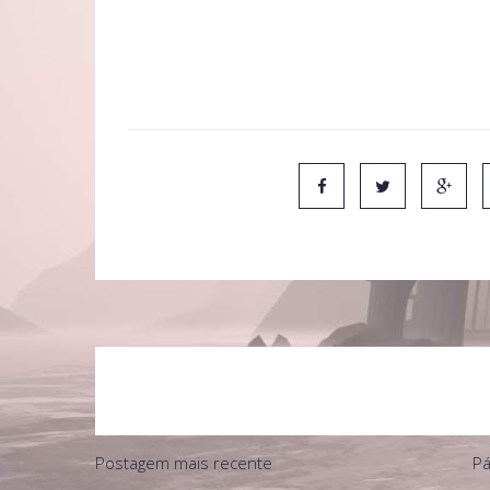
Este post está muito cheio de emoções. As minhas 
Rowling e Harry Potter.
Postagem mais recente
Pá