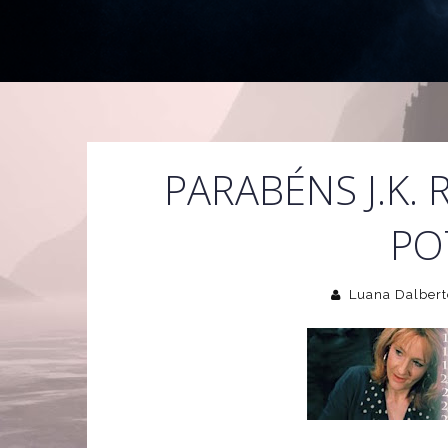
PARABÉNS J.K.
PO
Luana Dalbert
Hoje é o dia do aniversário de duas pessoas muito