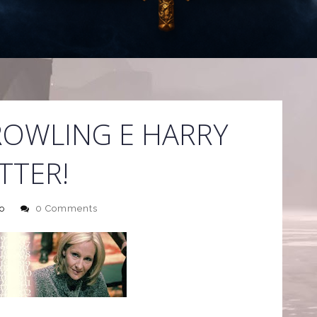
 ROWLING E HARRY
TTER!
o
0 Comments
 importantes na vida da maioria das pessoas que visitam