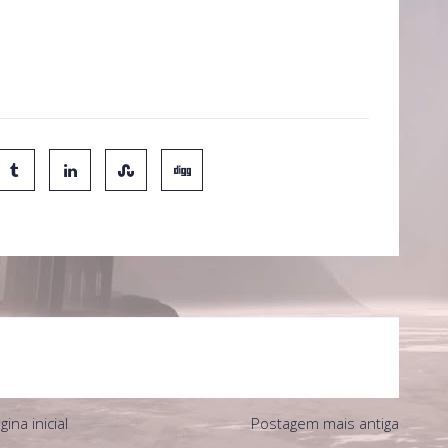
últimas palavras são: Muito obrigado, e parabéns J.K.
gina inicial
Postagem mais antiga