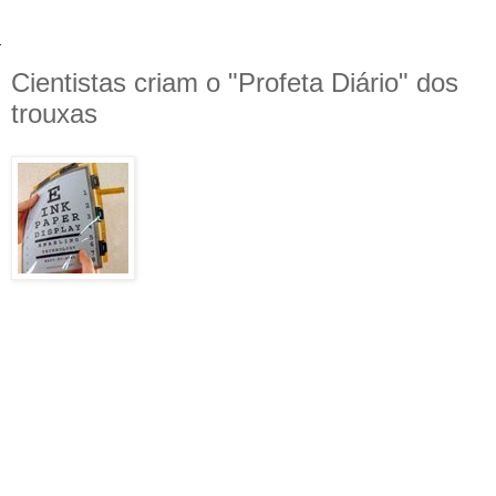
Cientistas criam o "Profeta Diário" dos
trouxas
Parece que a tecnologia está pronta para
dar mais alguns passos à frente. Depois de
copiar idéias de invenções bruxas, como a
Capa de Invisibilidade, o Apagueiro e a
Penseira, os cientistas trouxas
estão se
baseando
na idéia do Profeta Diário para
um novo produto: o e-paper.
O e-paper, ou eletronic paper (papel eletrônico) traz, além
de fotos e textos, como um jornal normal, vídeos, assim
como o Profeta Diário de Harry Potter! O material é flexível,
possível de dobrar e enrolar.
A revista Esquire está preparando um e-paper para sua
edição de 75º aniversário, em outubro desse ano e irão