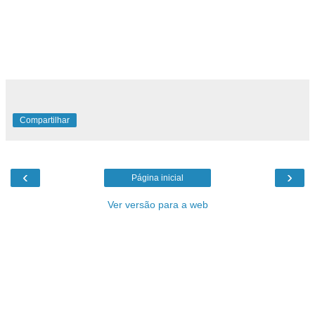
fazer 100.000 cópias. Além desse tipo de uso, o próprio
usuário de um e-ink-paper (papel com tinta eletrônica) pode
carregar notícias desejadas, atualizadas todo dia ou hora.
Vocês acham que essa tecnologia chegará em nosso país?
Compartilhar
‹
›
Página inicial
Ver versão para a web