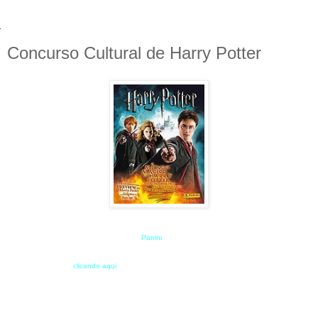
Concurso Cultural de Harry Potter
Estava dando uma olhadinha no site da
Panini
e vi que esta rolando um concurso Cultural
de Harry Potter !
Veja o regulamento
clicando aqui
.
O concurs
o ocorrerá de
28 de novembro de 2008 a 28 de janeiro de 2009.
Para Participar é fácil basta responder a pergunta :
"O que é ser um colecionador de Harry Potter?"