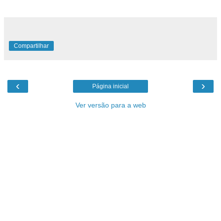
Desejo a todos Boa Sorte !
Compartilhar
‹
›
Página inicial
Ver versão para a web