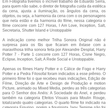
Em Fotografia tivemos o incrível trabalho de Eduardo Serra,
para quem não sabe, o diretor de fotografia cuida da estética
da cena, ajusta a iluminação, os ângulos da cena, os
objetos, ou seja, a harmonia da cena com o os personagens
que nela estão e da harmonia do filme, nessa categoria o
filme concorre com 127 Horas, I Am Love, Inception, Salt,
Secretaria, Shutter Island e Unstoppable
A indicação como melhor Trilha Sonora Original não é
surpresa para os fãs que ficaram em êxtase com a
maravilhosa trilha sonora feita por Alexandre Desplat, Harry
Potter 7 - Parte 1 concorre com 127 Horas, Cisne Negro,
Eclipse, Inception, Salt, A Rede Social e Unstoppable.
Apenas os filmes Harry Potter e o Cálice de Fogo e Harry
Potter e a Pedra Filosofal foram indicados a esse prêmio. O
primeiro filme foi o que recebeu mais indicações, Edição de
Filme, Direção de Arte e Design de Produção e motion
Picture, animado ou Mixed Media, perdeu as três categorias
para O Senhor dos Anéis: A Sociedade do Anel, e perdeu
também na categoria Efeitos Visuais para Moulin Rouge,
totalizando quatro categorias. O quarto filme foi indicado na
categoria Figurino, porém a figurinista Jany Temime não foi