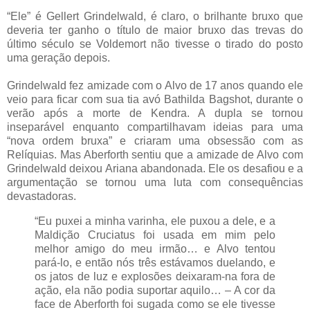
“Ele” é Gellert Grindelwald, é claro, o brilhante bruxo que
deveria ter ganho o título de maior bruxo das trevas do
último século se Voldemort não tivesse o tirado do posto
uma geração depois.
Grindelwald fez amizade com o Alvo de 17 anos quando ele
veio para ficar com sua tia avó Bathilda Bagshot, durante o
verão após a morte de Kendra. A dupla se tornou
inseparável enquanto compartilhavam ideias para uma
“nova ordem bruxa” e criaram uma obsessão com as
Relíquias. Mas Aberforth sentiu que a amizade de Alvo com
Grindelwald deixou Ariana abandonada. Ele os desafiou e a
argumentação se tornou uma luta com consequências
devastadoras.
“Eu puxei a minha varinha, ele puxou a dele, e a
Maldição Cruciatus foi usada em mim pelo
melhor amigo do meu irmão… e Alvo tentou
pará-lo, e então nós três estávamos duelando, e
os jatos de luz e explosões deixaram-na fora de
ação, ela não podia suportar aquilo… – A cor da
face de Aberforth foi sugada como se ele tivesse