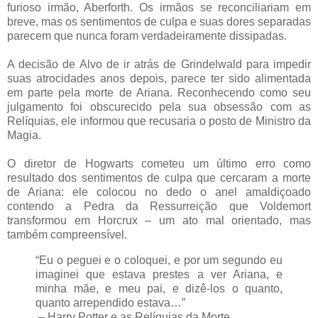
furioso irmão, Aberforth. Os irmãos se reconciliariam em
breve, mas os sentimentos de culpa e suas dores separadas
parecem que nunca foram verdadeiramente dissipadas.
A decisão de Alvo de ir atrás de Grindelwald para impedir
suas atrocidades anos depois, parece ter sido alimentada
em parte pela morte de Ariana. Reconhecendo como seu
julgamento foi obscurecido pela sua obsessão com as
Relíquias, ele informou que recusaria o posto de Ministro da
Magia.
O diretor de Hogwarts cometeu um último erro como
resultado dos sentimentos de culpa que cercaram a morte
de Ariana: ele colocou no dedo o anel amaldiçoado
contendo a Pedra da Ressurreição que Voldemort
transformou em Horcrux – um ato mal orientado, mas
também compreensível.
“Eu o peguei e o coloquei, e por um segundo eu
imaginei que estava prestes a ver Ariana, e
minha mãe, e meu pai, e dizê-los o quanto,
quanto arrependido estava…”
– Harry Potter e as Relíquias da Morte