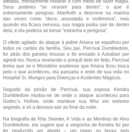
afetada, mentalmente instável e com medo de fazer magia.
Seus poderes “se viraram para dentro”, o que é
extremamente perigoso. Aberforth a descreve na maioria
das vezes como “doce, assustada e inofensiva”, mas
quando ela ficava nervosa, sua magia podia sair de dentro
dela, e ela poderia se tornar “estranha e perigosa”.
O efeito agitado do ataque à pobre Ariana se espalhou por
todos os cantos da família. Seu pai, Percival Dumbledore,
foi atrás dos garotos trouxas e foi enviado à Azkaban por
agredi-los. Nunca revelando o porquê dele ter feito, Percival
temia que se o Ministério soubesse que Ariana ficou louca
pelo o que aconteceu, ela passaria o resto de sua vida no
Hospital Sr. Mungos para Doenças e Acidentes Mágicos.
Seguido da prisão de Percival, sua esposa Kendra
Dumbledore mudou-se de onde o ataque aconteceu para
Godric’s Hollow, onde manteve sua filha em extremo
segredo, e só a deixava sair ao final da noite.
Na biografia de Rita Skeeter, A Vida e as Mentiras de Alvo
Dumbledore, ela sugere que a vergonha de Kendra foi por
ter produzido um aborto – um mago ou bruxa sem