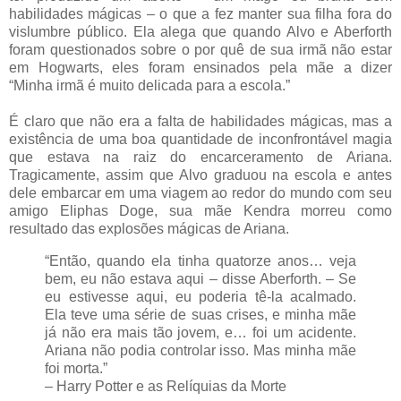
habilidades mágicas – o que a fez manter sua filha fora do
vislumbre público. Ela alega que quando Alvo e Aberforth
foram questionados sobre o por quê de sua irmã não estar
em Hogwarts, eles foram ensinados pela mãe a dizer
“Minha irmã é muito delicada para a escola.”
É claro que não era a falta de habilidades mágicas, mas a
existência de uma boa quantidade de inconfrontável magia
que estava na raiz do encarceramento de Ariana.
Tragicamente, assim que Alvo graduou na escola e antes
dele embarcar em uma viagem ao redor do mundo com seu
amigo Eliphas Doge, sua mãe Kendra morreu como
resultado das explosões mágicas de Ariana.
“Então, quando ela tinha quatorze anos… veja
bem, eu não estava aqui – disse Aberforth. – Se
eu estivesse aqui, eu poderia tê-la acalmado.
Ela teve uma série de suas crises, e minha mãe
já não era mais tão jovem, e… foi um acidente.
Ariana não podia controlar isso. Mas minha mãe
foi morta.”
– Harry Potter e as Relíquias da Morte