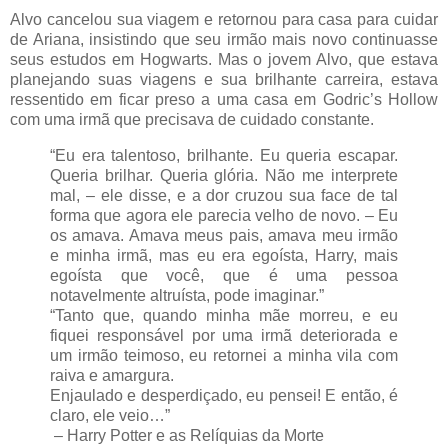
Alvo cancelou sua viagem e retornou para casa para cuidar
de Ariana, insistindo que seu irmão mais novo continuasse
seus estudos em Hogwarts. Mas o jovem Alvo, que estava
planejando suas viagens e sua brilhante carreira, estava
ressentido em ficar preso a uma casa em Godric’s Hollow
com uma irmã que precisava de cuidado constante.
“Eu era talentoso, brilhante. Eu queria escapar.
Queria brilhar. Queria glória. Não me interprete
mal, – ele disse, e a dor cruzou sua face de tal
forma que agora ele parecia velho de novo. – Eu
os amava. Amava meus pais, amava meu irmão
e minha irmã, mas eu era egoísta, Harry, mais
egoísta que você, que é uma pessoa
notavelmente altruísta, pode imaginar.”
“Tanto que, quando minha mãe morreu, e eu
fiquei responsável por uma irmã deteriorada e
um irmão teimoso, eu retornei a minha vila com
raiva e amargura.
Enjaulado e desperdiçado, eu pensei! E então, é
claro, ele veio…”
– Harry Potter e as Relíquias da Morte