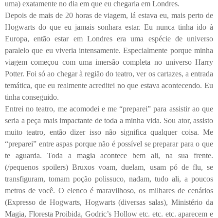
uma) exatamente no dia em que eu chegaria em Londres.
Depois de mais de 20 horas de viagem, lá estava eu, mais perto de
Hogwarts do que eu jamais sonhara estar. Eu nunca tinha ido à
Europa, então estar em Londres era uma espécie de universo
paralelo que eu viveria intensamente. Especialmente porque minha
viagem começou com uma imersão completa no universo Harry
Potter. Foi só ao chegar à região do teatro, ver os cartazes, a entrada
temática, que eu realmente acreditei no que estava acontecendo. Eu
tinha conseguido.
Entrei no teatro, me acomodei e me “preparei” para assistir ao que
seria a peça mais impactante de toda a minha vida. Sou ator, assisto
muito teatro, então dizer isso não significa qualquer coisa. Me
“preparei” entre aspas porque não é possível se preparar para o que
te aguarda. Toda a magia acontece bem ali, na sua frente.
(/pequenos spoilers) Bruxos voam, duelam, usam pó de flu, se
transfiguram, tomam poção polissuco, nadam, tudo ali, a poucos
metros de você. O elenco é maravilhoso, os milhares de cenários
(Expresso de Hogwarts, Hogwarts (diversas salas), Ministério da
Magia, Floresta Proibida, Godric’s Hollow etc. etc. etc. aparecem e