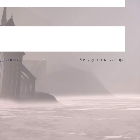
gina inicial
Postagem mais antiga