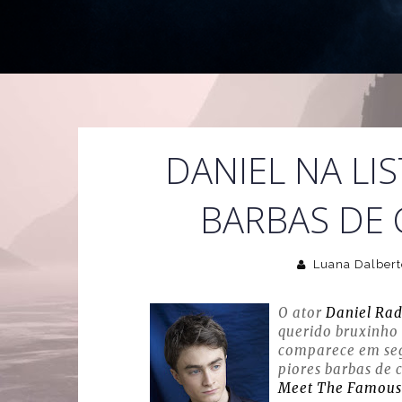
DANIEL NA LIS
BARBAS DE 
Luana Dalbert
O ator
Daniel Rad
querido bruxinho n
comparece em seg
piores barbas de 
Meet The Famous